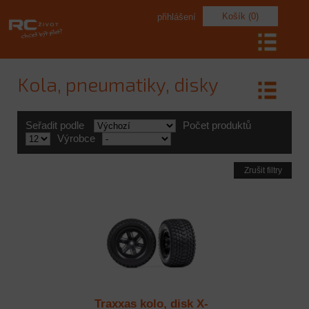
Košík (0)
přihlášení
Kola, pneumatiky, disky
Seřadit podle
Počet produktů
Výrobce
Zrušit filtry
Traxxas kolo, disk X-