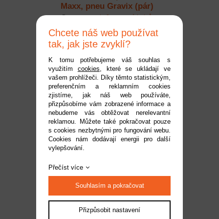
Maxx, pneu Gravix (pár)
Dostupnost:
do 2 pracovních dnů
Kód:
TRA7877
Chcete náš web používat
1 849 Kč
tak, jak jste zvyklí?
K tomu potřebujeme váš souhlas s
využitím
cookies
, které se ukládají ve
vašem prohlížeči. Díky těmto statistickým,
preferenčním a reklamním cookies
zjistíme, jak náš web používáte,
přizpůsobíme vám zobrazené informace a
nebudeme vás obtěžovat nerelevantní
reklamou. Můžete také pokračovat pouze
s cookies nezbytnými pro fungování webu.
Cookies nám dodávají energii pro další
vylepšování.
Traxxas kolo, disk XRT
Race, pneu Maxx AT tires
Přečíst více
(pár)
Dostupnost:
do 2 pracovních dnů
Souhlasím a pokračovat
Kód:
TRA7875
1 849 Kč
Přizpůsobit nastavení