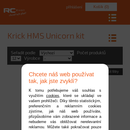
Košík (0)
přihlášení
Krick HMS Unicorn kit
Seřadit podle
Počet produktů
Výrobce
Zrušit filtry
Chcete náš web používat
tak, jak jste zvyklí?
K tomu potřebujeme váš souhlas s
využitím
cookies
, které se ukládají ve
vašem prohlížeči. Díky těmto statistickým,
preferenčním a reklamním cookies
zjistíme, jak náš web používáte,
přizpůsobíme vám zobrazené informace a
nebudeme vás obtěžovat nerelevantní
reklamou. Můžete také pokračovat pouze
COREL Sada plachet