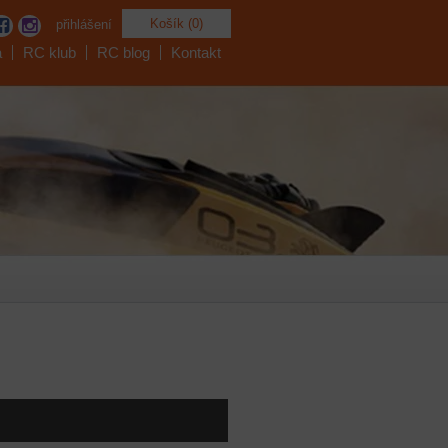
Košík (0)
přihlášení
a
RC klub
RC blog
Kontakt