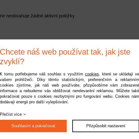
rie neobsahuje žádné aktivní položky
Chcete náš web používat tak, jak jste
zvyklí?
K tomu potřebujeme váš souhlas s využitím
cookies
, které se ukládají v
vašem prohlížeči. Díky těmto statistickým, preferenčním a reklamní
cookies zjistíme, jak náš web používáte, přizpůsobíme vám zobrazen
informace a nebudeme vás obtěžovat nerelevantní reklamou. Můžete tak
pokračovat pouze s cookies nezbytnými pro fungování webu. Cookies ná
dodávají energii pro další vylepšování.
Přečíst více
Souhlasím a pokračovat
Přizpůsobit nastavení