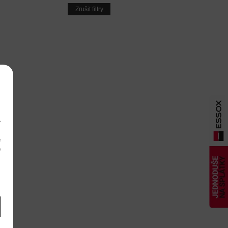
Zrušit filtry
e
m
é
é
m