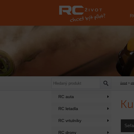
R
úvod
>
o
RC auta
Ku
RC letadla
RC vrtulníky
Seřa
RC drony