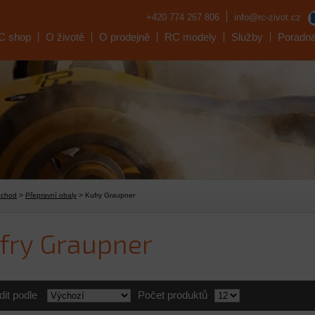
+420 774 267 806
info@rc-zivot.cz
C shop
O životě
O prodejně
RC modely
Služby
Poradn
bchod
>
Přepravní obaly
> Kufry Graupner
fry Graupner
dit podle
Počet produktů