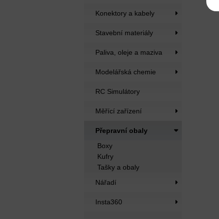
Konektory a kabely
Stavební materiály
Paliva, oleje a maziva
Modelářská chemie
RC Simulátory
Měřící zařízení
Přepravní obaly
Boxy
Kufry
Tašky a obaly
Nářadí
Insta360