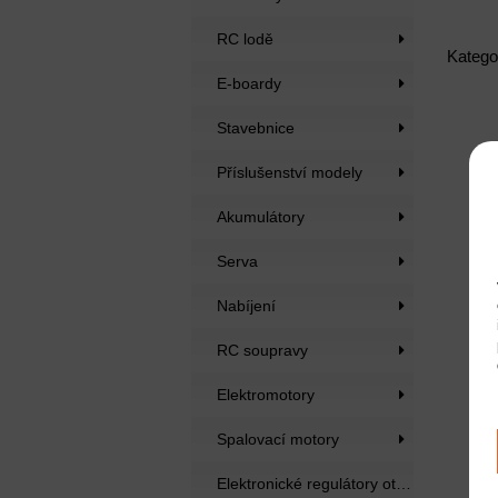
RC lodě
Katego
E-boardy
Stavebnice
Příslušenství modely
Akumulátory
Serva
Nabíjení
RC soupravy
Elektromotory
Spalovací motory
Elektronické regulátory otáček