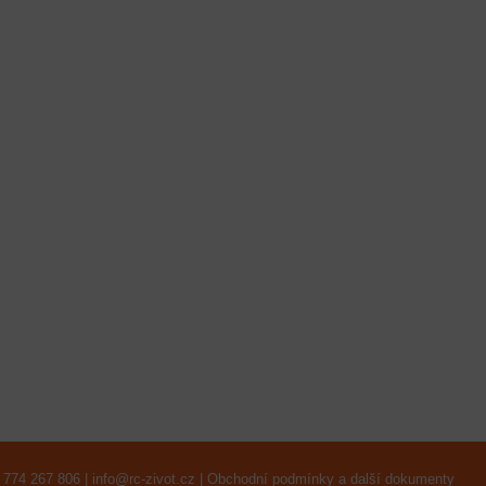
 774 267 806 |
info@rc-zivot.cz
|
Obchodní podmínky a další dokumenty