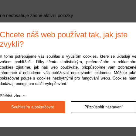
rie neobsahuje žádné aktivní položky
Chcete náš web používat tak, jak jste
zvyklí?
K tomu potřebujeme váš souhlas s využitím
cookies
, které se ukládají v
vašem prohlížeči. Díky těmto statistickým, preferenčním a reklamní
cookies zjistíme, jak náš web používáte, přizpůsobíme vám zobrazen
informace a nebudeme vás obtěžovat nerelevantní reklamou. Můžete tak
pokračovat pouze s cookies nezbytnými pro fungování webu. Cookies ná
dodávají energii pro další vylepšování.
Přečíst více
Souhlasím a pokračovat
Přizpůsobit nastavení