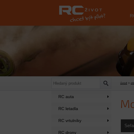
R
úvod
>
o
RC auta
M
RC letadla
RC vrtulníky
Seřa
RC drony