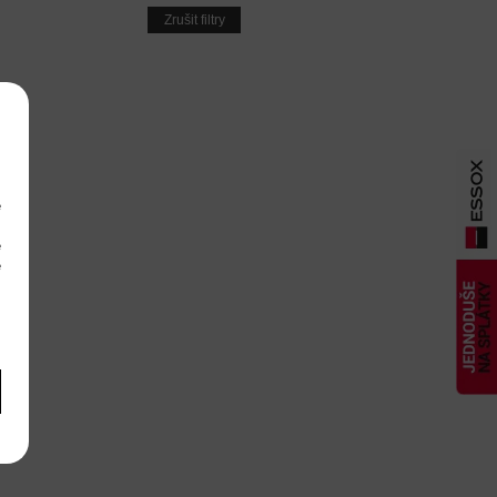
Zrušit filtry
e
m
é
é
m