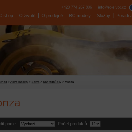
+420 774 267 806
info@rc-zivot.cz
C shop
O životě
O prodejně
RC modely
Služby
Poradn
bchod
>
Astra modely
>
Serva
>
Náhradní díly
> Monza
onza
dit podle
Počet produktů