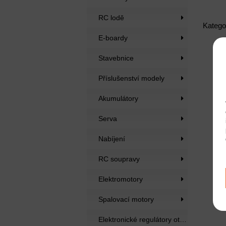
RC lodě
Katego
E-boardy
Stavebnice
Příslušenství modely
Akumulátory
Serva
Nabíjení
RC soupravy
Elektromotory
Spalovací motory
Elektronické regulátory otáček