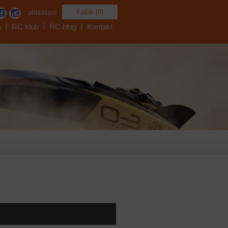
Košík (0)
přihlášení
a
RC klub
RC blog
Kontakt