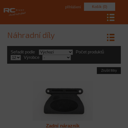
Košík (0)
přihlášení
Náhradní díly
Seřadit podle
Počet produktů
Výrobce
Zrušit filtry
Zadní nárazník