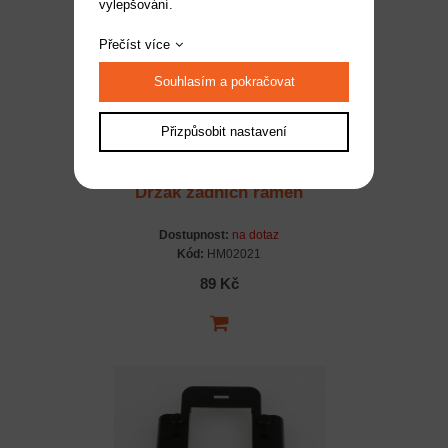
vylepšování.
Přečíst více
Souhlasím a pokračovat
Přizpůsobit nastavení
Držák zadních ramen
Dostupnost:
na dotaz
Kód:
HM02021
89 Kč