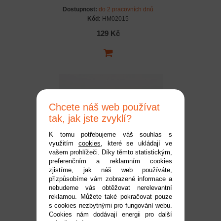
Dostupnost:
do 2 pracovních dnů
Kód:
HM02015
129 Kč
Chcete náš web používat
tak, jak jste zvyklí?
K tomu potřebujeme váš souhlas s
využitím
cookies
, které se ukládají ve
Unašeč kardanu, 2ks.
vašem prohlížeči. Díky těmto statistickým,
preferenčním a reklamním cookies
zjistíme, jak náš web používáte,
Dostupnost:
do 2 pracovních dnů
přizpůsobíme vám zobrazené informace a
Kód:
HM02016
nebudeme vás obtěžovat nerelevantní
reklamou. Můžete také pokračovat pouze
119 Kč
s cookies nezbytnými pro fungování webu.
Cookies nám dodávají energii pro další