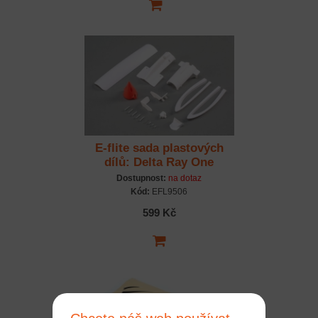
E-flite sada plastových
dílů: Delta Ray One
Dostupnost:
na dotaz
Kód:
EFL9506
599 Kč