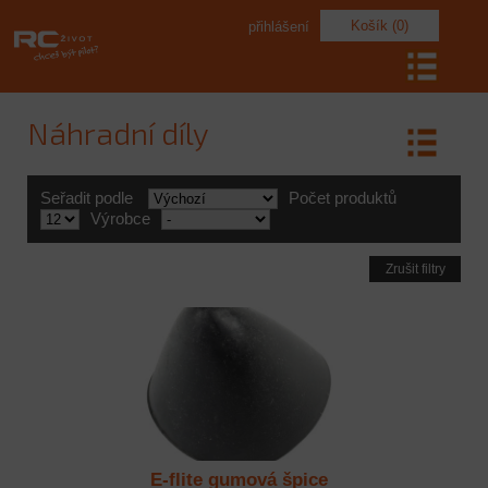
Košík (0)
přihlášení
Náhradní díly
Seřadit podle
Počet produktů
Výrobce
Zrušit filtry
E-flite gumová špice