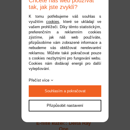
Chcete náš web používat
tak, jak jste zvyklí?
K tomu potřebujeme váš souhlas s
využitím
cookies
, které se ukládají ve
E-flite samolepky: Delta
vašem prohlížeči. Díky těmto statistickým,
preferenčním a reklamním cookies
Ray One
zjistíme, jak náš web používáte,
Dostupnost:
na dotaz
přizpůsobíme vám zobrazené informace a
Kód:
EFL9507
nebudeme vás obtěžovat nerelevantní
reklamou. Můžete také pokračovat pouze
309 Kč
s cookies nezbytnými pro fungování webu.
Cookies nám dodávají energii pro další
vylepšování.
Přečíst více
Souhlasím a pokračovat
Přizpůsobit nastavení
E-flite kužel:: Delta Ray
One