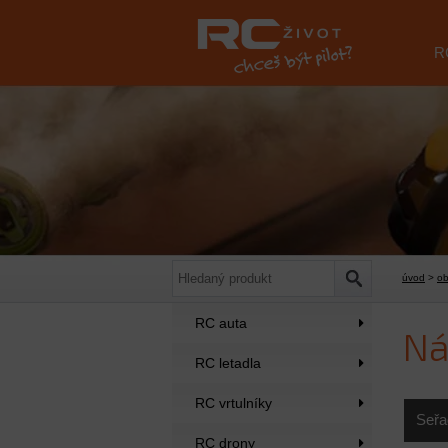
R
úvod
>
o
RC auta
Ná
RC letadla
RC vrtulníky
Seřa
RC drony