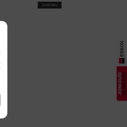
Zrušit filtry
e
m
é
é
m