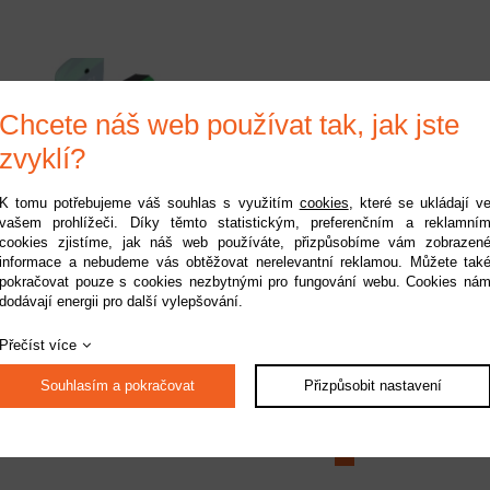
Chcete náš web používat tak, jak jste
zvyklí?
K tomu potřebujeme váš souhlas s využitím
cookies
, které se ukládají v
vašem prohlížeči. Díky těmto statistickým, preferenčním a reklamní
ade kabina: 120 S
cookies zjistíme, jak náš web používáte, přizpůsobíme vám zobrazen
informace a nebudeme vás obtěžovat nerelevantní reklamou. Můžete tak
Dostupnost:
na dotaz
pokračovat pouze s cookies nezbytnými pro fungování webu. Cookies ná
Kód:
BLH4107
dodávají energii pro další vylepšování.
599 Kč
Přečíst více
Souhlasím a pokračovat
Přizpůsobit nastavení
1