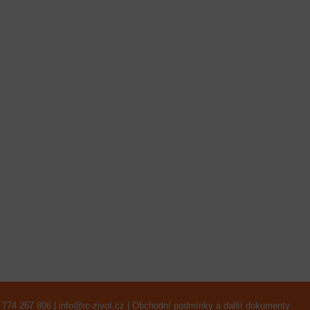
 774 267 806 |
info@rc-zivot.cz
|
Obchodní podmínky a další dokumenty