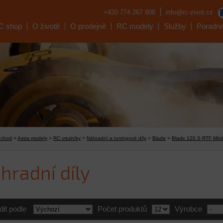
+420 774 267 806
info@rc-zivot.cz
C shop
O životě
O prodejně
RC modely
Služby
Poradn
bchod
>
Astra modely
>
RC vrtulníky
>
Náhradní a tuningové díly
>
Blade
>
Blade 120 S RTF Mód
hradní díly
dit podle
Počet produktů
Výrobce