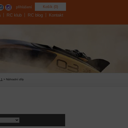
Košík (0)
přihlášení
a
RC klub
RC blog
Kontakt
 1
> Náhradní díly