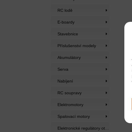
RC lodě
E-boardy
Stavebnice
Příslušenství modely
Akumulátory
Bl
Serva
Nabíjení
RC soupravy
Elektromotory
Spalovací motory
Elektronické regulátory otáček