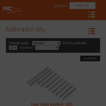
Košík (0)
přihlášení
Náhradní díly
Seřadit podle
Počet produktů
Výrobce
Zrušit filtry
Losi čepy závěsů: 22S