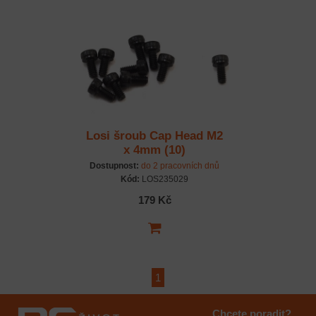
Losi šroub Cap Head M2
x 4mm (10)
Dostupnost:
do 2 pracovních dnů
Kód:
LOS235029
179 Kč
1
Chcete poradit?