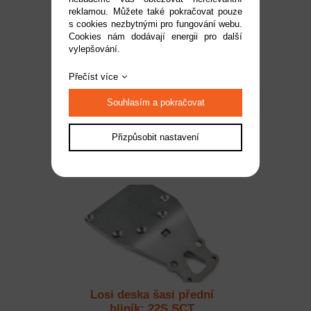
reklamou. Můžete také pokračovat pouze
s cookies nezbytnými pro fungování webu.
Cookies nám dodávají energii pro další
vylepšování.
Losi šroub Flat Head M3
x 45mm (6)
Přečíst více
Dostupnost:
do 2 pracovních dnů
Souhlasím a pokračovat
Kód:
LOS235028
119 Kč
Přizpůsobit nastavení
Losi deska šasi přední
hliník: 22S SCT