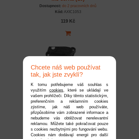
Dostupnost:
do 2 pracovních dnů
Kód:
AXIC1053
119 Kč
Chcete náš web používat
tak, jak jste zvyklí?
K tomu potřebujeme váš souhlas s
využitím
cookies
, které se ukládají ve
Axial krabička 2-st
vašem prohlížeči. Díky těmto statistickým,
preferenčním a reklamním cookies
převodovky
zjistíme, jak náš web používáte,
Dostupnost:
do 2 pracovních dnů
přizpůsobíme vám zobrazené informace a
Kód:
AXIC3376
nebudeme vás obtěžovat nerelevantní
reklamou. Můžete také pokračovat pouze
289 Kč
s cookies nezbytnými pro fungování webu.
Cookies nám dodávají energii pro další