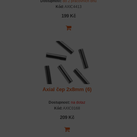
5x76.5mm
Dostupnost:
do 2 pracovních dnů
Kód:
AXIC4413
199 Kč
Axial čep 2x8mm (6)
Dostupnost:
na dotaz
Kód:
AXIC0168
209 Kč