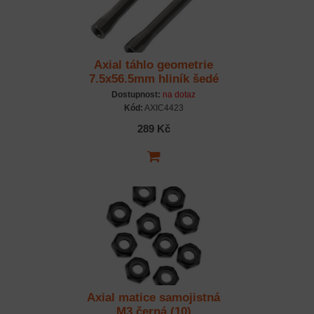
Axial táhlo geometrie
7.5x56.5mm hliník šedé
(2)
Dostupnost:
na dotaz
Kód:
AXIC4423
289 Kč
Axial matice samojistná
M3 černá (10)