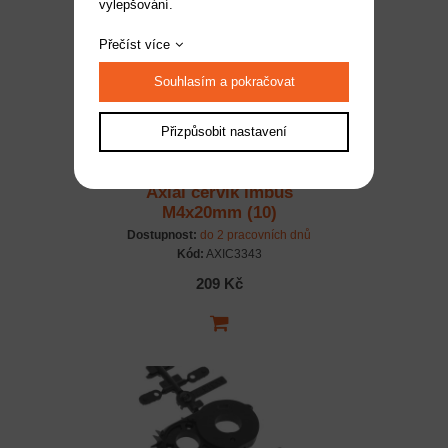
vylepšování.
Přečíst více
Souhlasím a pokračovat
Přizpůsobit nastavení
Axial červík imbus
M4x20mm (10)
Dostupnost:
do 2 pracovních dnů
Kód:
AXIC3343
209 Kč