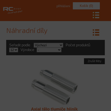
Košík (0)
přihlášení
Náhradní díly
Seřadit podle
Počet produktů
Výrobce
Zrušit filtry
Axial tělo tlumiče hliník