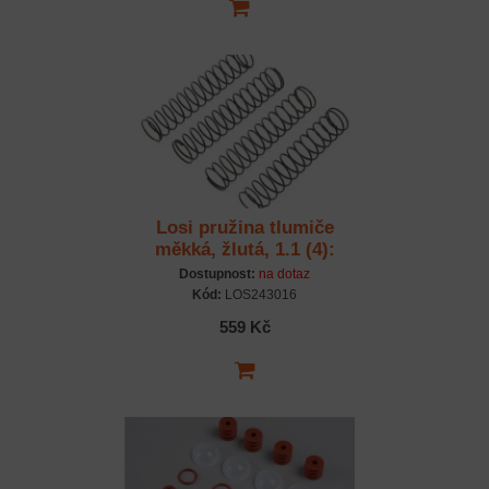
Losi pružina tlumiče
měkká, žlutá, 1.1 (4):
LMT
Dostupnost:
na dotaz
Kód:
LOS243016
559 Kč