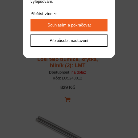
vylepšování.
Přečíst více
Souhlasím a pokračovat
Přizpůsobit nastavení
Losi tělo tlumiče, krytka,
hliník (2): LMT
Dostupnost:
na dotaz
Kód:
LOS243012
829 Kč