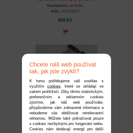
Dostupnost:
na dotaz
Kód:
LOS243014
829 Kč
Chcete náš web používat
tak, jak jste zvyklí?
K tomu potřebujeme váš souhlas s
využitím
cookies
, které se ukládají ve
Losi tlumič kompletní
vašem prohlížeči. Díky těmto statistickým,
preferenčním a reklamním cookies
(2): LMT
zjistíme, jak náš web používáte,
Dostupnost:
na dotaz
přizpůsobíme vám zobrazené informace a
Kód:
LOS243013
nebudeme vás obtěžovat nerelevantní
reklamou. Můžete také pokračovat pouze
1 859 Kč
s cookies nezbytnými pro fungování webu.
Cookies nám dodávají energii pro další