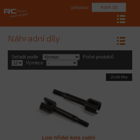
Košík (0)
přihlášení
Náhradní díly
Seřadit podle
Počet produktů
Výrobce
Zrušit filtry
Losi hřídel kola zadní