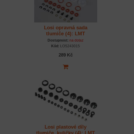
Losi opravná sada
tlumiče (4): LMT
Dostupnost:
na dotaz
Kód:
LOS243015
289 Kč
Losi plastové díly
tlumiče, kuličky (4): LMT