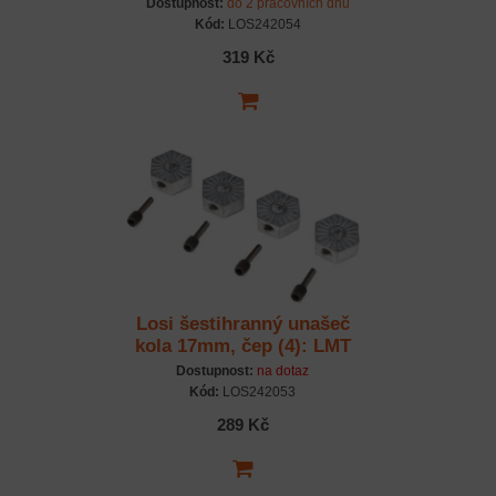
Dostupnost:
do 2 pracovních dnů
Kód:
LOS242054
319 Kč
Losi šestihranný unašeč
kola 17mm, čep (4): LMT
Dostupnost:
na dotaz
Kód:
LOS242053
289 Kč