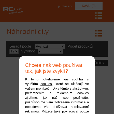
Košík (0)
přihlášení
Náhradní díly
Seřadit podle
Počet produktů
Výrobce
Zrušit filtry
Chcete náš web používat
tak, jak jste zvyklí?
K tomu potřebujeme váš souhlas s
využitím
cookies
, které se ukládají ve
vašem prohlížeči. Díky těmto statistickým,
preferenčním a reklamním cookies
zjistíme, jak náš web používáte,
přizpůsobíme vám zobrazené informace a
nebudeme vás obtěžovat nerelevantní
reklamou. Můžete také pokračovat pouze
Castle ventilátor