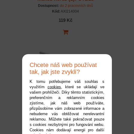
Capra
Dostupnost:
do 2 pracovních dnů
Kód:
AXI214004
119 Kč
Chcete náš web používat
tak, jak jste zvyklí?
K tomu potřebujeme váš souhlas s
využitím
cookies
, které se ukládají ve
Axial závěs nápravy
vašem prohlížeči. Díky těmto statistickým,
preferenčním a reklamním cookies
M3x68.5 nerez (2):
zjistíme, jak náš web používáte,
UTB18 Capra
Dostupnost:
do 2 pracovních dnů
přizpůsobíme vám zobrazené informace a
Kód:
AXI214003
nebudeme vás obtěžovat nerelevantní
reklamou. Můžete také pokračovat pouze
89 Kč
s cookies nezbytnými pro fungování webu.
Cookies nám dodávají energii pro další