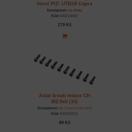
horní P/Z: UTB18 Capra
Dostupnost:
na dotaz
Kód:
AXI214002
179 Kč
Axial šroub imbus CH
M2.5x8 (10)
Dostupnost:
do 2 pracovních dnů
Kód:
AXI235013
89 Kč