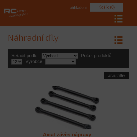
Košík (0)
přihlášení
Náhradní díly
Seřadit podle
Počet produktů
Výrobce
Zrušit filtry
Axial závěs nápravy