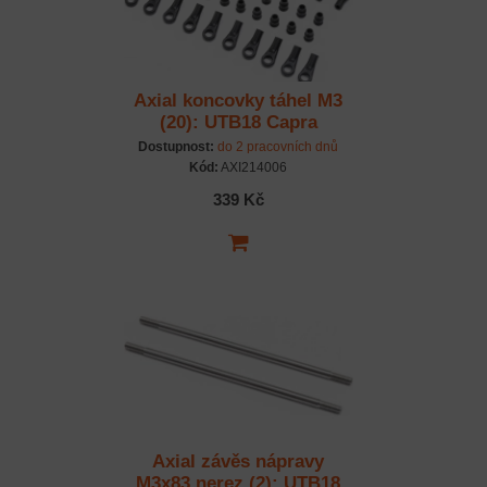
Axial koncovky táhel M3
(20): UTB18 Capra
Dostupnost:
do 2 pracovních dnů
Kód:
AXI214006
339 Kč
Axial závěs nápravy
M3x83 nerez (2): UTB18