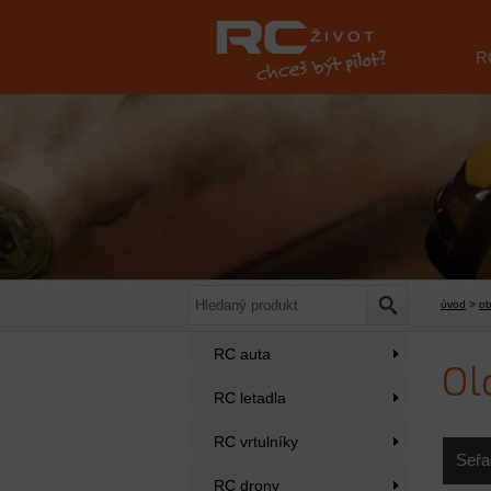
R
úvod
>
o
RC auta
Ol
RC letadla
RC vrtulníky
Seřa
RC drony