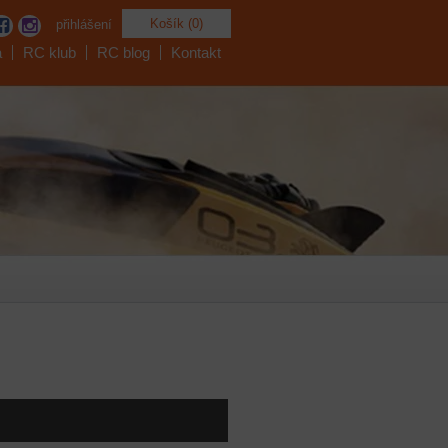
Košík (0)
přihlášení
a
RC klub
RC blog
Kontakt