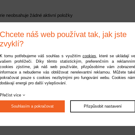
rie neobsahuje žádné aktivní položky
Chcete náš web používat tak, jak jste
zvyklí?
K tomu potřebujeme váš souhlas s využitím
cookies
, které se ukládají v
vašem prohlížeči. Díky těmto statistickým, preferenčním a reklamní
cookies zjistíme, jak náš web používáte, přizpůsobíme vám zobrazen
informace a nebudeme vás obtěžovat nerelevantní reklamou. Můžete tak
pokračovat pouze s cookies nezbytnými pro fungování webu. Cookies ná
dodávají energii pro další vylepšování.
Přečíst více
Souhlasím a pokračovat
Přizpůsobit nastavení