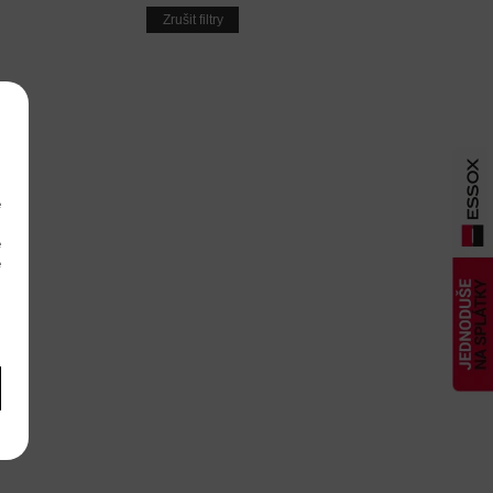
Zrušit filtry
e
m
é
é
m