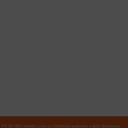
 774 267 806 |
info@rc-zivot.cz
|
Obchodní podmínky a další dokumenty