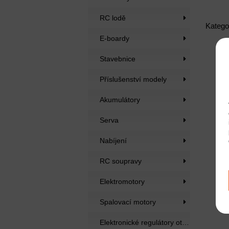
RC lodě
Katego
E-boardy
Stavebnice
Příslušenství modely
Akumulátory
Serva
Nabíjení
RC soupravy
Elektromotory
Spalovací motory
Elektronické regulátory otáček