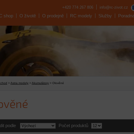
+420 774 267 806
info@rc-zivot.cz
C shop
O životě
O prodejně
RC modely
Služby
Poradn
bchod
>
Astra modely
>
Akumulátory
> Olověné
ověné
dit podle
Počet produktů