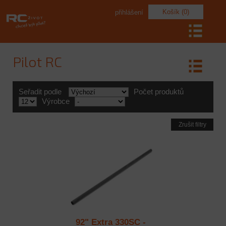
Košík (0)
přihlášení
Pilot RC
Seřadit podle
Počet produktů
Výrobce
Zrušit filtry
92" Extra 330SC -