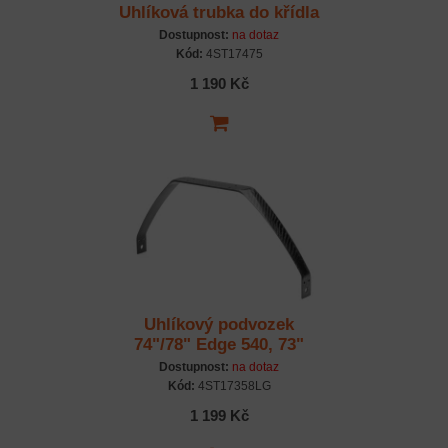
Uhlíková trubka do křídla
25x907x1,6 mm
Dostupnost:
na dotaz
Kód:
4ST17475
1 190 Kč
Uhlíkový podvozek
74"/78" Edge 540, 73"
Laser
Dostupnost:
na dotaz
Kód:
4ST17358LG
1 199 Kč