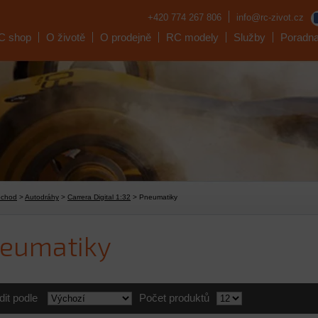
+420 774 267 806
info@rc-zivot.cz
C shop
O životě
O prodejně
RC modely
Služby
Poradn
bchod
>
Autodráhy
>
Carrera Digital 1:32
> Pneumatiky
eumatiky
dit podle
Počet produktů