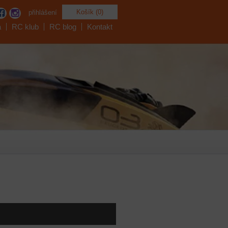
Košík (0)
přihlášení
a
RC klub
RC blog
Kontakt