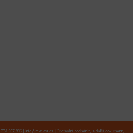
 774 267 806 |
info@rc-zivot.cz
|
Obchodní podmínky a další dokumenty