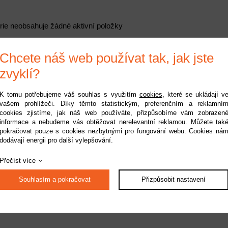
rie neobsahuje žádné aktivní položky
Chcete náš web používat tak, jak jste
zvyklí?
K tomu potřebujeme váš souhlas s využitím
cookies
, které se ukládají v
vašem prohlížeči. Díky těmto statistickým, preferenčním a reklamní
cookies zjistíme, jak náš web používáte, přizpůsobíme vám zobrazen
informace a nebudeme vás obtěžovat nerelevantní reklamou. Můžete tak
pokračovat pouze s cookies nezbytnými pro fungování webu. Cookies ná
dodávají energii pro další vylepšování.
Přečíst více
Souhlasím a pokračovat
Přizpůsobit nastavení