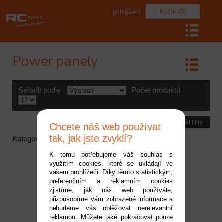
Košík (0)
přihlášení
Power panely
Seřadit podle
Počet produktů
Zrušit filtry
Chcete náš web používat
tak, jak jste zvyklí?
Kategorie neobsahuje žádné aktivní položky
K tomu potřebujeme váš souhlas s
využitím
cookies
, které se ukládají ve
vašem prohlížeči. Díky těmto statistickým,
preferenčním a reklamním cookies
zjistíme, jak náš web používáte,
přizpůsobíme vám zobrazené informace a
nebudeme vás obtěžovat nerelevantní
reklamou. Můžete také pokračovat pouze