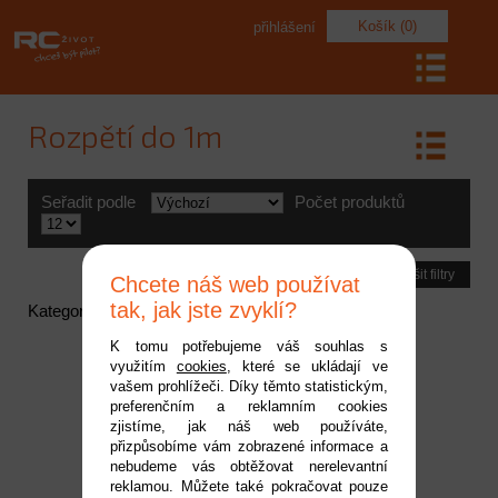
Košík (0)
přihlášení
Rozpětí do 1m
Seřadit podle
Počet produktů
Zrušit filtry
Chcete náš web používat
tak, jak jste zvyklí?
Kategorie neobsahuje žádné aktivní položky
K tomu potřebujeme váš souhlas s
využitím
cookies
, které se ukládají ve
vašem prohlížeči. Díky těmto statistickým,
preferenčním a reklamním cookies
zjistíme, jak náš web používáte,
přizpůsobíme vám zobrazené informace a
nebudeme vás obtěžovat nerelevantní
reklamou. Můžete také pokračovat pouze