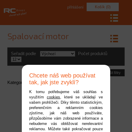
Košík (0)
přihlášení
Spalovací motor
Seřadit podle
Počet produktů
Zrušit filtry
Chcete náš web používat
tak, jak jste zvyklí?
Kategorie neobsahuje žádné aktivní položky
K tomu potřebujeme váš souhlas s
využitím
cookies
, které se ukládají ve
vašem prohlížeči. Díky těmto statistickým,
preferenčním a reklamním cookies
zjistíme, jak náš web používáte,
přizpůsobíme vám zobrazené informace a
nebudeme vás obtěžovat nerelevantní
reklamou. Můžete také pokračovat pouze