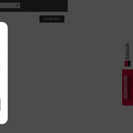
Zrušit filtry
e
m
é
é
m