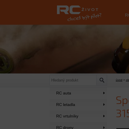
R
úvod
>
o
RC auta
Sp
RC letadla
31
RC vrtulníky
RC drony