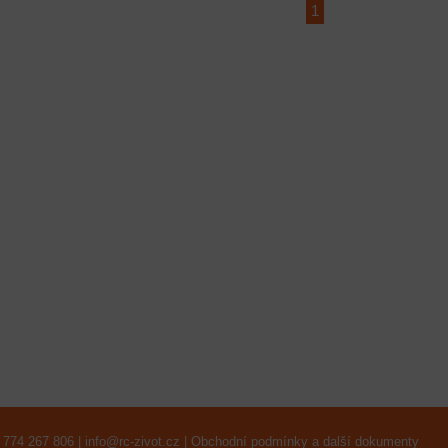
1
 774 267 806 |
info@rc-zivot.cz
|
Obchodní podmínky a další dokumenty