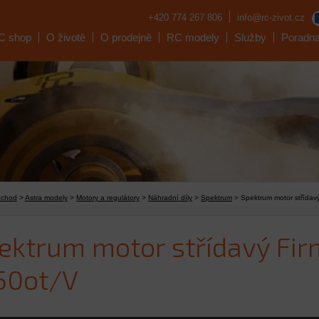
+420 774 267 806
info@rc-zivot.cz
C shop
O životě
O prodejně
RC modely
Služby
Poradn
bchod
>
Astra modely
>
Motory a regulátory
>
Náhradní díly
>
Spektrum
> Spektrum motor střídav
ektrum motor střídavý Fi
50ot/V