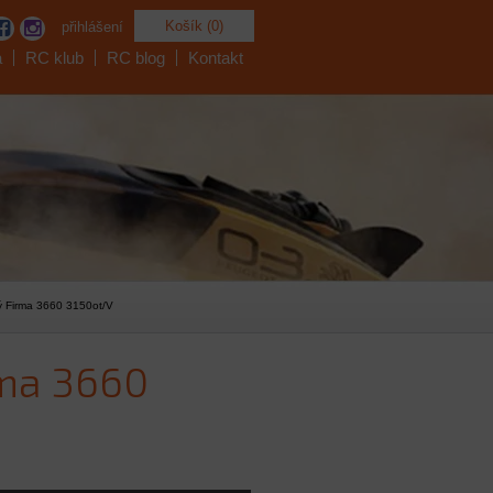
Košík (0)
přihlášení
a
RC klub
RC blog
Kontakt
ý Firma 3660 3150ot/V
rma 3660