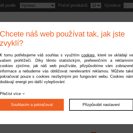
dit podle
Počet produktů
Výrobce
Chcete náš web používat tak, jak jste
zvyklí?
K tomu potřebujeme váš souhlas s využitím
cookies
, které se ukládají v
vašem prohlížeči. Díky těmto statistickým, preferenčním a reklamní
cookies zjistíme, jak náš web používáte, přizpůsobíme vám zobrazen
informace a nebudeme vás obtěžovat nerelevantní reklamou. Můžete tak
pektrum chladič
pokračovat pouze s cookies nezbytnými pro fungování webu. Cookies ná
dodávají energii pro další vylepšování.
motoru 3660
upnost:
do 2 pracovních dnů
Přečíst více
Kód:
SPMXSMH1
299 Kč
Souhlasím a pokračovat
Přizpůsobit nastavení