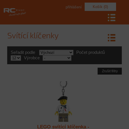
Košík (0)
přihlášení
Svítící klíčenky
Seřadit podle
Počet produktů
Výrobce
Zrušit filtry
LEGO svítící klíčenka -