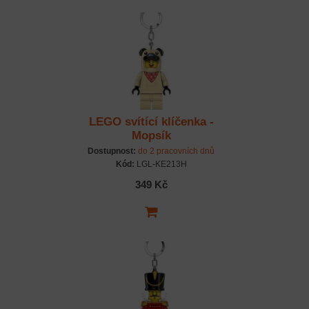
LEGO svítící klíčenka -
Mopsík
Dostupnost:
do 2 pracovních dnů
Kód:
LGL-KE213H
349 Kč