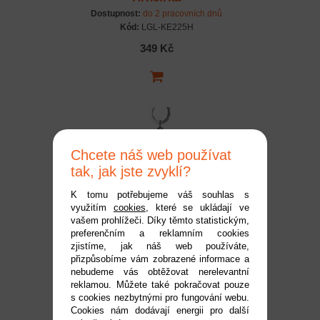
Dostupnost:
do 2 pracovních dnů
Kód:
LGL-KE225H
349 Kč
Chcete náš web používat
tak, jak jste zvyklí?
K tomu potřebujeme váš souhlas s
využitím
cookies
, které se ukládají ve
LEGO svítící klíčenka -
vašem prohlížeči. Díky těmto statistickým,
preferenčním a reklamním cookies
Šéfkuchařka
zjistíme, jak náš web používáte,
Dostupnost:
do 2 pracovních dnů
přizpůsobíme vám zobrazené informace a
Kód:
LGL-KE218H
nebudeme vás obtěžovat nerelevantní
reklamou. Můžete také pokračovat pouze
349 Kč
s cookies nezbytnými pro fungování webu.
Cookies nám dodávají energii pro další