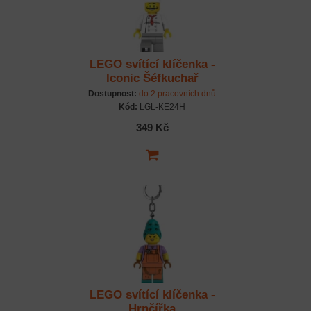
LEGO svítící klíčenka -
Iconic Šéfkuchař
Dostupnost:
do 2 pracovních dnů
Kód:
LGL-KE24H
349 Kč
LEGO svítící klíčenka -
Hrnčířka