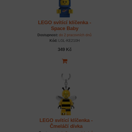
LEGO svítící klíčenka -
Space Baby
Dostupnost:
do 2 pracovních dnů
Kód:
LGL-KE210H
349 Kč
LEGO svítící klíčenka -
Čmeláčí dívka