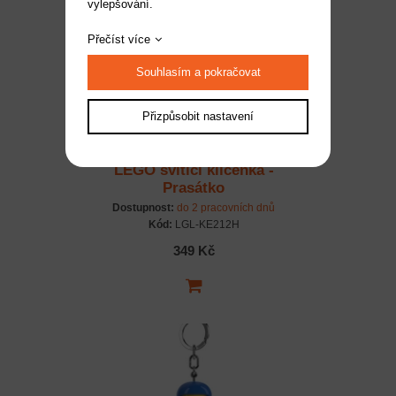
vylepšování.
Přečíst více
Souhlasím a pokračovat
Přizpůsobit nastavení
LEGO svítící klíčenka -
Prasátko
Dostupnost:
do 2 pracovních dnů
Kód:
LGL-KE212H
349 Kč