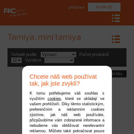
Košík (0)
přihlášení
Tamiya, mini tamiya
Seřadit podle
Počet produktů
Výrobce
Zrušit filtry
Chcete náš web používat
tak, jak jste zvyklí?
K tomu potřebujeme váš souhlas s
využitím
cookies
, které se ukládají ve
vašem prohlížeči. Díky těmto statistickým,
preferenčním a reklamním cookies
zjistíme, jak náš web používáte,
přizpůsobíme vám zobrazené informace a
nebudeme vás obtěžovat nerelevantní
reklamou. Můžete také pokračovat pouze
Nabíjecí kabel Pro -