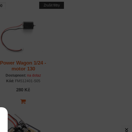
Zrušit filtry
Power Wagon 1/24 -
motor 130
Dostupnost:
na dotaz
Kód:
FMS12401-S05
280 Kč