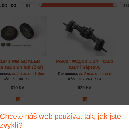
 OD - DO
 1941 MB SCALER -
Power Wagon 1/24 - sada
a zadních kol (2ks)
zadní nápravy
upnost:
do 2 pracovních dnů
Dostupnost:
do 2 pracovních dnů
Kód:
ROC001-S06
Kód:
FMS12401-S04
819 Kč
920 Kč
Chcete náš web používat tak, jak jste
zvyklí?