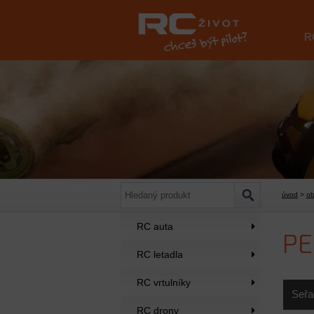
R
úvod
>
o
RC auta
PE
RC letadla
RC vrtulníky
Seřa
RC drony