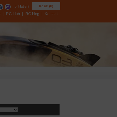
Košík (0)
přihlášení
a
RC klub
RC blog
Kontakt