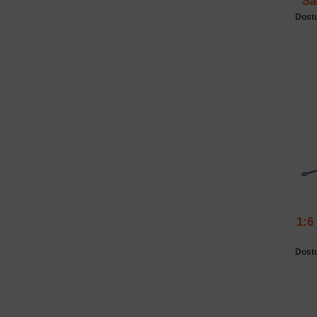
Sa
Dost
1:6
Dost