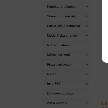
Konektory a kabely
Stavební materiály
Po
Paliva, oleje a maziva
Modelářská chemie
RC Simulátory
Měřící zařízení
Přepravní obaly
Nářadí
Insta360
Dárkové poukazy
Astra modely
1:6