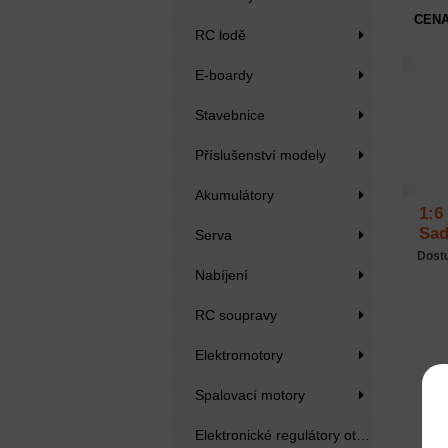
CENA
RC lodě
E-boardy
Stavebnice
Příslušenství modely
Akumulátory
1:6
Sad
Serva
Dost
Nabíjení
RC soupravy
Elektromotory
Spalovací motory
Elektronické regulátory otáček