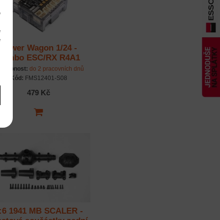
e
m
é
é
Power Wagon 1/24 -
m
kombo ESC/RX R4A1
stupnost:
do 2 pracovních dnů
Kód:
FMS12401-S08
479 Kč
:6 1941 MB SCALER -