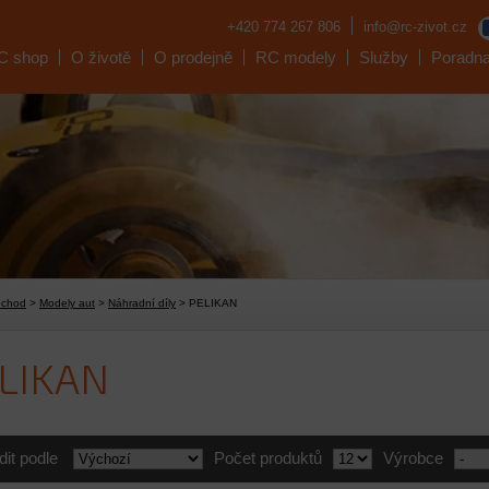
+420 774 267 806
info@rc-zivot.cz
C shop
O životě
O prodejně
RC modely
Služby
Poradn
bchod
>
Modely aut
>
Náhradní díly
> PELIKAN
LIKAN
dit podle
Počet produktů
Výrobce