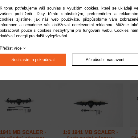
K tomu potřebujeme váš souhlas s využitím
cookies
, které se ukládají v
vašem prohlížeči. Díky těmto statistickým, preferenčním a reklamní
cookies zjistíme, jak náš web používáte, přizpůsobíme vám zobrazen
informace a nebudeme vás obtěžovat nerelevantní reklamou. Můžete tak
wer Wagon 1/24 -
Power Wagon 1/24 - Kola
pokračovat pouze s cookies nezbytnými pro fungování webu. Cookies ná
servo řízení
do všech terénů (2ks)
dodávají energii pro další vylepšování.
Dostupnost:
na dotaz
Dostupnost:
do 2 pracovních dnů
Do
Přečíst více
Kód:
FMS12401-S06
Kód:
FMS12401-S07
470 Kč
290 Kč
Souhlasím a pokračovat
Přizpůsobit nastavení
 1941 MB SCALER -
1:6 1941 MB SCALER -
1